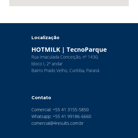
Localização
HOTMILK | TecnoParque
Rua Imaculada Conceição, nº 1430,
bloco I, 2º andar
Bairro Prado Velho, Curitiba, Paraná
Contato
Comercial: +55 41 3155-5850
Whatsapp: +55 41 99186-6660
comercial@4results.com.br