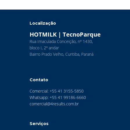
Localização
HOTMILK | TecnoParque
Rua Imaculada Conceição, nº 1430,
bloco I, 2º andar
Bairro Prado Velho, Curitiba, Paraná
Contato
Comercial: +55 41 3155-5850
Whatsapp: +55 41 99186-6660
comercial@4results.com.br
Serviços