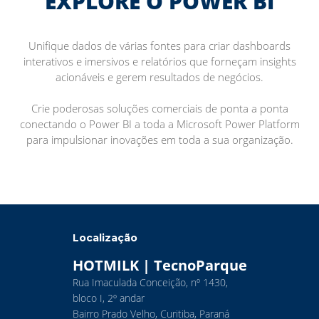
EXPLORE O POWER BI
Unifique dados de várias fontes para criar dashboards
interativos e imersivos e relatórios que forneçam insights
acionáveis e gerem resultados de negócios.
Crie poderosas soluções comerciais de ponta a ponta
conectando o Power BI a toda a Microsoft Power Platform
para impulsionar inovações em toda a sua organização.
Localização
HOTMILK | TecnoParque
Rua Imaculada Conceição, nº 1430,
bloco I, 2º andar
Bairro Prado Velho, Curitiba, Paraná