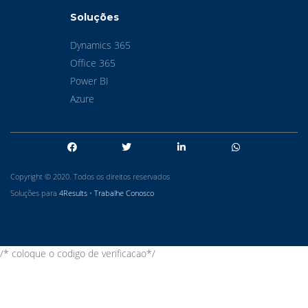
Soluções
Dynamics 365
Office 365
Power BI
Azure
Copyright © 2020. Todos os direitos reservados
Soluções para
4Results
•
Trabalhe Conosco
/* coloque o codigo de verificacao*/