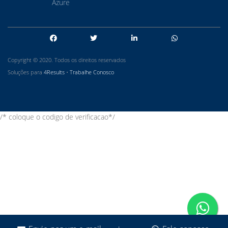
Azure
Copyright © 2020. Todos os direitos reservados
Soluções para
4Results
•
Trabalhe Conosco
/* coloque o codigo de verificacao*/