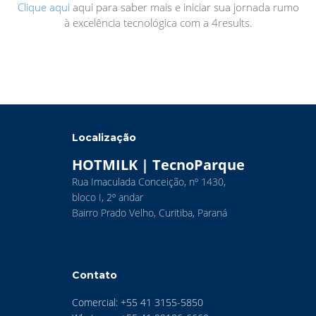
Clique aqui
aqui para saber mais e iniciar sua jornada rumo
à excelência tecnológica com a 4results.
Localização
HOTMILK | TecnoParque
Rua Imaculada Conceição, nº 1430,
bloco I, 2º andar
Bairro Prado Velho, Curitiba, Paraná
Contato
Comercial: +55 41 3155-5850