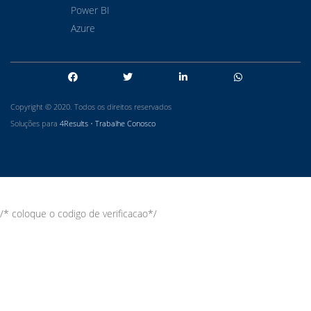
Power BI
Azure
Copyright © 2020. Todos os direitos reservados
Soluções para
4Results
•
Trabalhe Conosco
/* coloque o codigo de verificacao*/