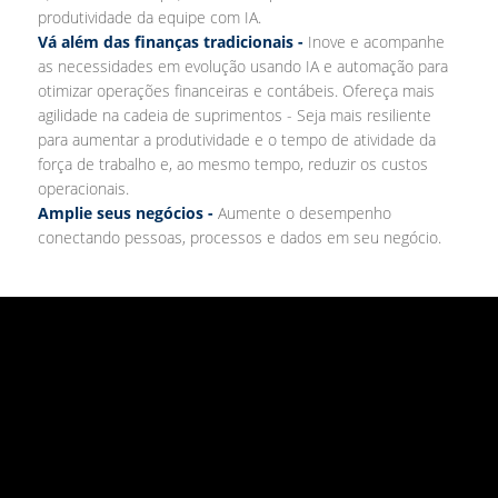
produtividade da equipe com IA.
Vá além das finanças tradicionais -
Inove e acompanhe
as necessidades em evolução usando IA e automação para
otimizar operações financeiras e contábeis. Ofereça mais
agilidade na cadeia de suprimentos - Seja mais resiliente
para aumentar a produtividade e o tempo de atividade da
força de trabalho e, ao mesmo tempo, reduzir os custos
operacionais.
Amplie seus negócios -
Aumente o desempenho
conectando pessoas, processos e dados em seu negócio.