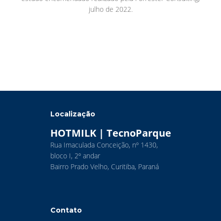
julho de 2022.
Localização
HOTMILK | TecnoParque
Rua Imaculada Conceição, nº 1430,
bloco I, 2º andar
Bairro Prado Velho, Curitiba, Paraná
Contato