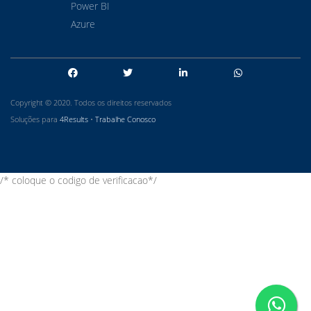
Power BI
Azure
Copyright © 2020. Todos os direitos reservados
Soluções para
4Results
•
Trabalhe Conosco
/* coloque o codigo de verificacao*/