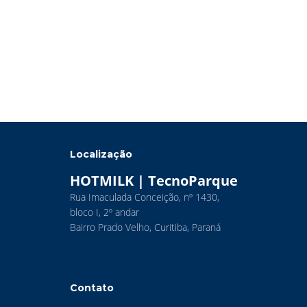
Localização
HOTMILK | TecnoParque
Rua Imaculada Conceição, nº 1430,
bloco I, 2º andar
Bairro Prado Velho, Curitiba, Paraná
Contato